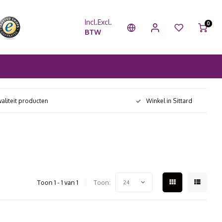
Incl.
Excl.
0
BTW
aliteit producten
Winkel in Sittard
Toon 1 - 1 van 1
Toon:
24