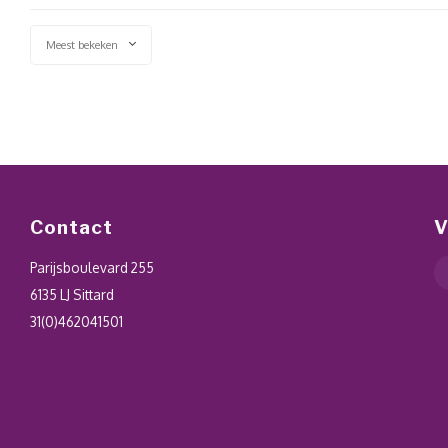
Meest bekeken
Contact
V
Parijsboulevard 255
6135 LJ Sittard
31(0)462041501