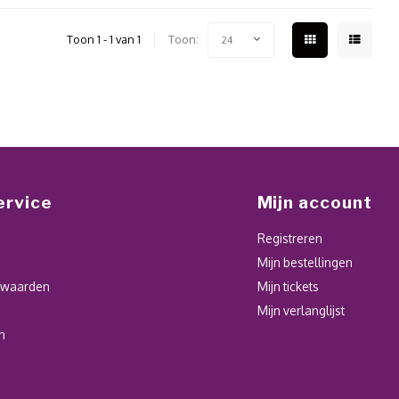
Toon 1 - 1 van 1
Toon:
24
ervice
Mijn account
Registreren
Mijn bestellingen
rwaarden
Mijn tickets
Mijn verlanglijst
n