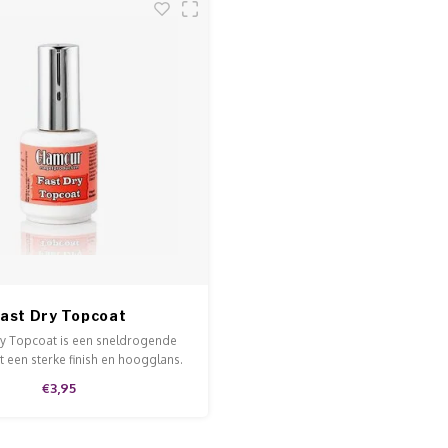
ast Dry Topcoat
ry Topcoat is een sneldrogende
 een sterke finish en hoogglans.
coat droogt zich aan de lucht.
€3,95