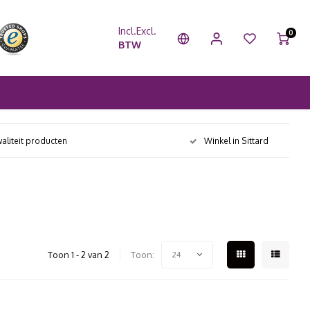
Incl.
Excl.
0
BTW
aliteit producten
Winkel in Sittard
Toon 1 - 2 van 2
Toon:
24