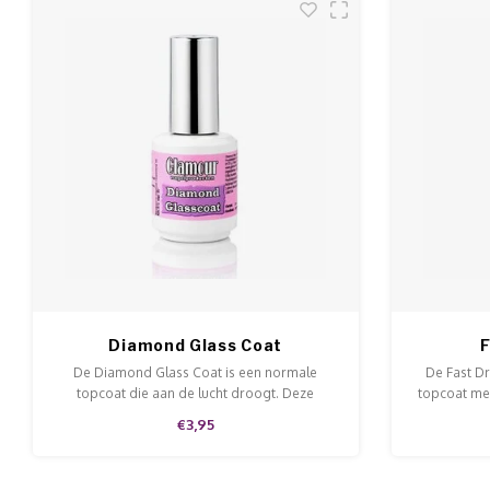
Diamond Glass Coat
F
De Diamond Glass Coat is een normale
De Fast D
topcoat die aan de lucht droogt. Deze
topcoat met
topcoat heeft shiny finish en kan gebruikt
Deze top
€3,95
worden bij nagellak en acrylpoeder.