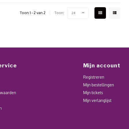
Toon 1 - 2 van 2
Toon:
24
ervice
Mijn account
Registreren
Mijn bestellingen
rwaarden
Mijn tickets
Mijn verlanglijst
n