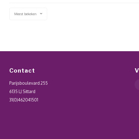
Meest bekeken
Contact
V
Parijsboulevard 255
6135 LJ Sittard
31(0)462041501