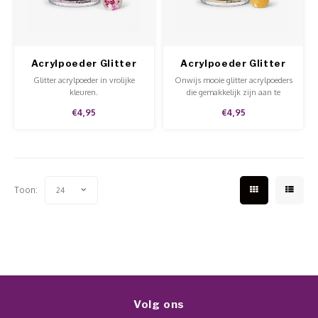
Werkmaterialen
Poke 
Teens
Pigme
Celst
Start
Steril
Broke
Presen
Acrylpoeder Glitter
Acrylpoeder Glitter
It's A Vibe
Gold AB
MSDS
Crysta
Glitter acrylpoeder in vrolijke
Onwijs mooie glitter acrylpoeders
Dappe
kleuren.
die gemakkelijk zijn aan te
brengen met onze acrylvloeistof.
€4,95
€4,95
Nailar
Deze glitterpoeders zorgen voor
Verpa
extra sparkly nails!
3D Nai
Gel O
Stripi
Toon:
24
Diver
3D Si
Volg ons