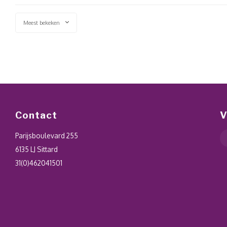
Meest bekeken
Contact
V
Parijsboulevard 255
6135 LJ Sittard
31(0)462041501