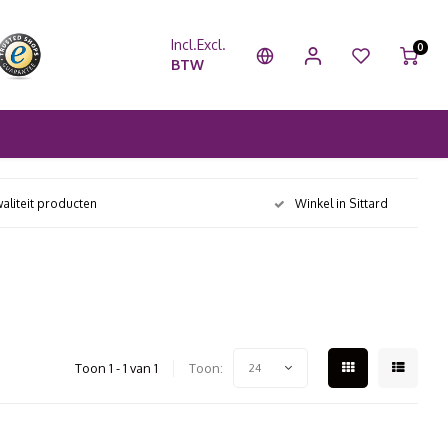
Incl.
Excl.
0
BTW
aliteit producten
Winkel in Sittard
Toon 1 - 1 van 1
Toon:
24