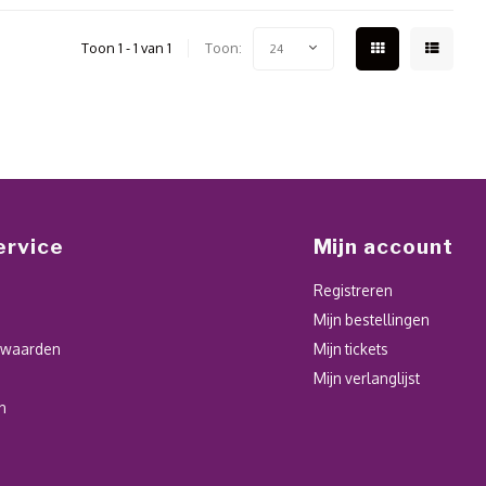
Toon 1 - 1 van 1
Toon:
24
ervice
Mijn account
Registreren
Mijn bestellingen
rwaarden
Mijn tickets
Mijn verlanglijst
n