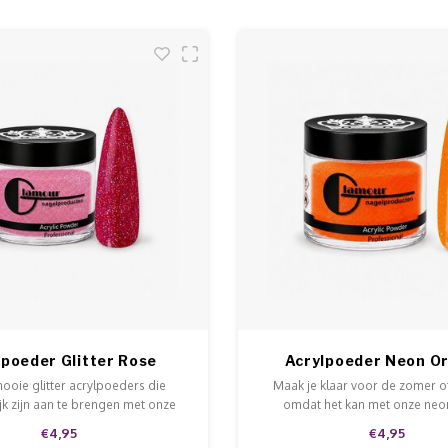
lpoeder Glitter Rose
Acrylpoeder Neon O
Glitter
ooie glitter acrylpoeders die
Maak je klaar voor de zomer 
k zijn aan te brengen met onze
omdat het kan met onze neon
stof. Deze glitterpoeders zorgen
acrylpoeders! Beschikbaar in div
€4,95
€4,95
oor extra sparkly nails!
en super vrolijk!