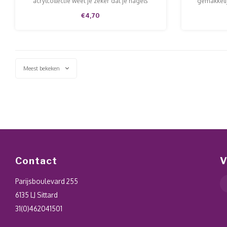
acrylcollectie weet je zeker dat je nagels
gemakkelij
stralen. Verkrijgbaar in potjes van 5 en 15
acrylvloei
€4,70
gram en met extra veel glitter.
v
Meest bekeken
Contact
V
Parijsboulevard 255
6135 LJ Sittard
31(0)462041501