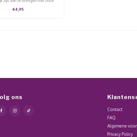
k zijn aan te brengen met onze
stof. Deze glitterpoeders zorgen
€4,95
oor extra sparkly nails!
olg ons
Klantens
Contact
FAQ
Algemene voo
Privacy Policy