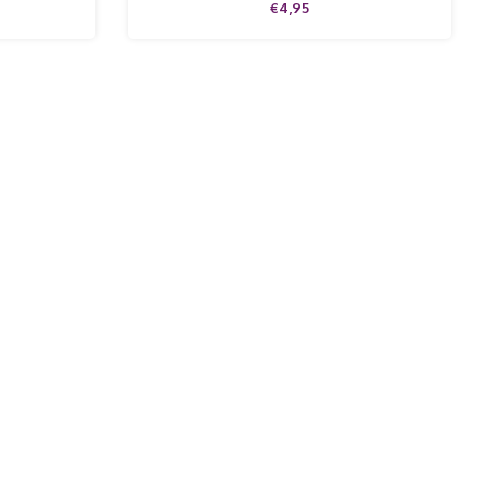
€4,95
s!