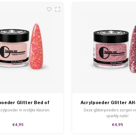
poeder Glitter Bed of
Acrylpoeder Glitter A
Flowers
acrylpoeder in vrolijke kleuren.
Deze glitterpoeders zorgen v
sparkly nails!
€4,95
€4,95