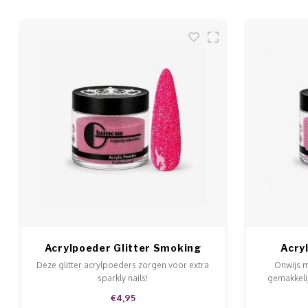
Acrylpoeder Glitter Smoking
Acry
Hot
Deze glitter acrylpoeders zorgen voor extra
Onwijs m
sparkly nails!
gemakkelij
acrylvloei
€4,95
v