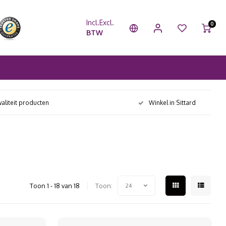
Incl.
Excl.
0
BTW
aliteit producten
Winkel in Sittard
Toon 1 - 18 van 18
Toon:
24