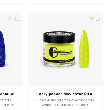
eeblauw
Acrylpoeder Moviestar Rita
ders die
De Moviestar collectie met acrylpoeders
n met onze
vernoemd naar iconische actrices.
ders zorgen