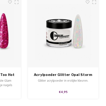
 Too Hot
Acrylpoeder Glitter Opal Storm
lite Glam
Glitter acrylpoeder in vrolijke kleuren.
 je nagels
van 5 en 15
€4,95
tter.