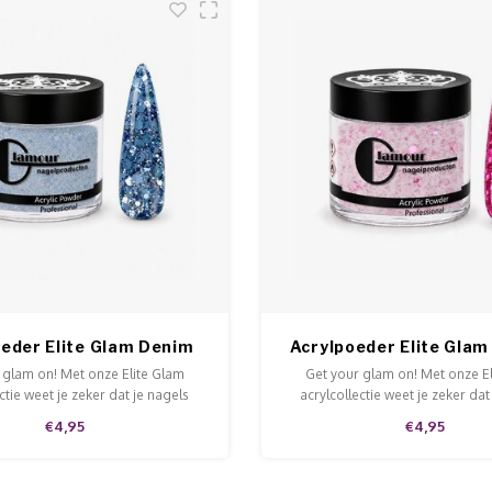
eder Elite Glam Denim
Acrylpoeder Elite Glam
Chic
To Handle
 glam on! Met onze Elite Glam
Get your glam on! Met onze E
ctie weet je zeker dat je nagels
acrylcollectie weet je zeker dat
erkrijgbaar in potjes van 5 en 15
stralen. Verkrijgbaar in potjes 
€4,95
€4,95
 en met extra veel glitter.
gram en met extra veel gli