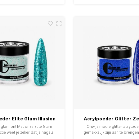
eder Elite Glam Illusion
Acrylpoeder Glitter Z
 glam on! Met onze Elite Glam
Onwijs mooie glitter acrylpoe
ctie weet je zeker dat je nagels
gemakkelijk zijn aan te brenge
erkrijgbaar in potjes van 5 en 15
acrylvloeistof. Deze glitterpoe