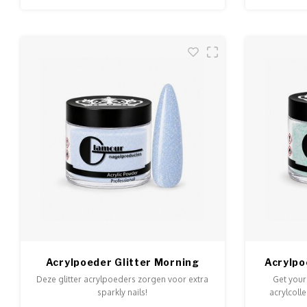
Acrylpoeder Glitter Morning
Acrylpo
Dew
Deze glitter acrylpoeders zorgen voor extra
Get your
sparkly nails!
acrylcolle
stralen. V