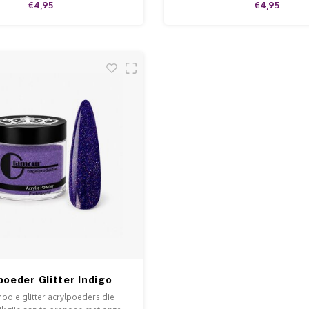
€4,95
€4,95
 en met extra veel glitter.
voor extra sparkly nail
poeder Glitter Indigo
ooie glitter acrylpoeders die