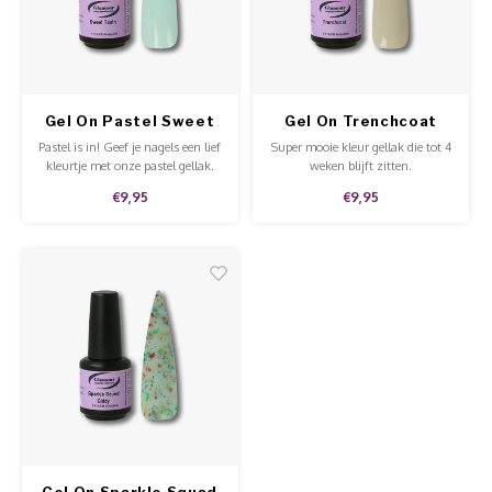
Werkmaterialen
Poke 
Teens
Pigme
Celst
Start
Steril
Broke
Presen
Gel On Pastel Sweet
Gel On Trenchcoat
MSDS
Crysta
Dappe
Tooth
Pastel is in! Geef je nagels een lief
Super mooie kleur gellak die tot 4
kleurtje met onze pastel gellak.
weken blijft zitten.
Nailar
Verpa
€9,95
€9,95
3D Nai
Gel O
Stripi
Diver
3D Si
Gel On Sparkle Squad