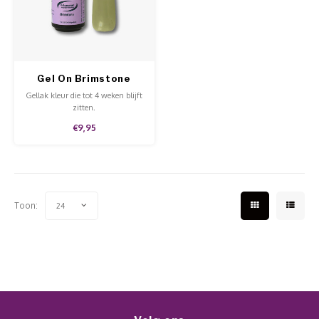
Werkmaterialen
Poke 
Teens
Pigme
Celst
Start
Steril
Broke
Presen
Gel On Brimstone
MSDS
Crysta
Dappe
Gellak kleur die tot 4 weken blijft
zitten.
Nailar
Verpa
€9,95
3D Nai
Gel O
Stripi
Diver
Toon:
24
3D Si