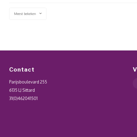
Meest bekeken
Contact
V
Parijsboulevard 255
6135 LJ Sittard
31(0)462041501