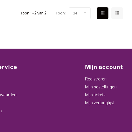
Toon 1 - 2 van 2
Toon:
24
ervice
Mijn account
Registreren
Mijn bestellingen
rwaarden
Mijn tickets
Mijn verlanglijst
n