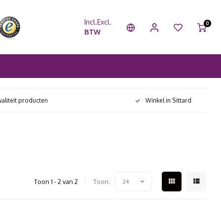
Incl.
Excl.
0
BTW
aliteit producten
Winkel in Sittard
Toon 1 - 2 van 2
Toon:
24