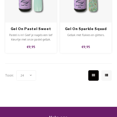
Werkmaterialen
Poke 
Teens
Pigme
Celst
Start
Steril
Broke
Presen
Gel On Pastel Sweet
Gel On Sparkle Squad
MSDS
Crysta
Dappe
Tooth
Giddy
Pastel is in! Geef je nagels een lief
Gellak met flakies en glitters.
kleurtje met onze pastel gellak.
Nailar
Verpa
€9,95
€9,95
3D Nai
Gel O
Stripi
Diver
Toon:
24
3D Si