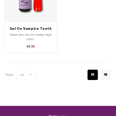
Werkmaterialen
Poke 
Teens
Pigme
Celst
Start
Steril
Broke
Presen
Gel On Vampire Teeth
MSDS
Crysta
Dappe
Gellak kleur die tot 4 weken blijft
zitten.
Nailar
Verpa
€9,95
3D Nai
Gel O
Stripi
Diver
Toon:
24
3D Si