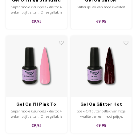
Limitless
Super mooie kleur gellak die tot 4
Glitter gellak van hoge kwaliteit.
weken blijft zitten. Onze gellak is
af te weken met Soak-Off
€9,95
€9,95
remover. Deze gellak is aan te
brengen op de natuurlijke nagels,
acryl en gel en is van hoge
kwaliteit.
Gel On I'll Pink To
Gel On Glitter Hot
That
Salsa
Super mooie kleur gellak die tot 4
Soak-Off glitter gellak van hoge
weken blijft zitten. Onze gellak is
kwaliteit en een mooi prijsje.
af te weken met Soak-Off
Gellak blijft tot 4 weken zitten en
€9,95
€9,95
remover. Deze gellak is aan te
is makkelijk af te weken met
brengen op de natuurlijke nagels,
Soak-Off remover. Onze glitter
acryl en gel en is van hoge
gelpolish is leuk voor alle nagels