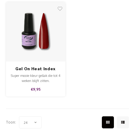
kwaliteit.
of voor een accentnagel.
Gel On Heat Index
Super mooie kleur gellak die tot 4
weken blijft zitten.
€9,95
Toon:
24