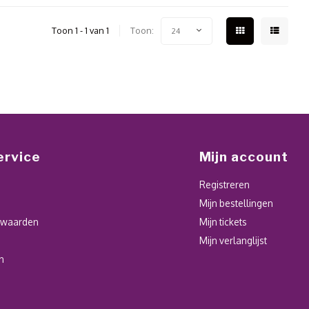
Toon 1 - 1 van 1
Toon:
24
ervice
Mijn account
Registreren
Mijn bestellingen
rwaarden
Mijn tickets
Mijn verlanglijst
n