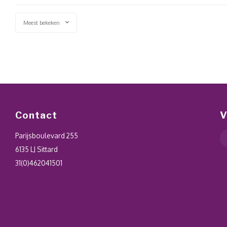
Meest bekeken
Contact
V
Parijsboulevard 255
6135 LJ Sittard
31(0)462041501