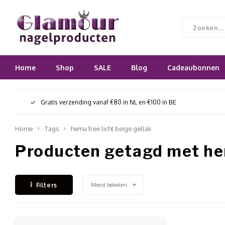
Home
Shop
SALE
Blog
Cadeaubonnen
Gratis verzending vanaf €80 in NL en €100 in BE
Home
Tags
hema free licht beige gellak
Producten getagd met hem
Meest bekeken
Filters