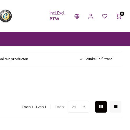
Incl.
Excl.
0
BTW
aliteit producten
Winkel in Sittard
Toon 1 - 1 van 1
Toon:
24