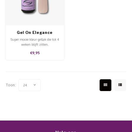
Werkmaterialen
Poke 
Teens
Pigme
Celst
Start
Steril
Broke
Presen
Gel On Elegance
MSDS
Crysta
Dappe
Graceful
Super mooie kleur gellak die tot 4
weken blijft zitten.
Nailar
Verpa
€9,95
3D Nai
Gel O
Stripi
Diver
Toon:
24
3D Si