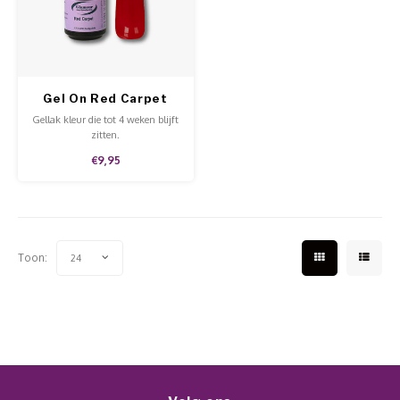
Werkmaterialen
Poke 
Teens
Pigme
Celst
Start
Steril
Broke
Presen
Gel On Red Carpet
MSDS
Crysta
Dappe
Gellak kleur die tot 4 weken blijft
zitten.
Nailar
Verpa
€9,95
3D Nai
Gel O
Stripi
Diver
Toon:
24
3D Si