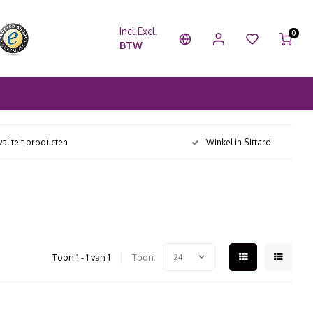
Incl.
Excl.
0
BTW
aliteit producten
Winkel in Sittard
Toon 1 - 1 van 1
Toon:
24