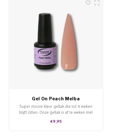
Gel On Peach Melba
Super mooie kleur gellak die tot 4 weken
blijft zitten. Onze gellak is af te weken met
Soak-Off remover. Deze gellak is aan te
€9,95
brengen op de natuurlijke nagels, acryl en
gel en is van hoge kwaliteit.