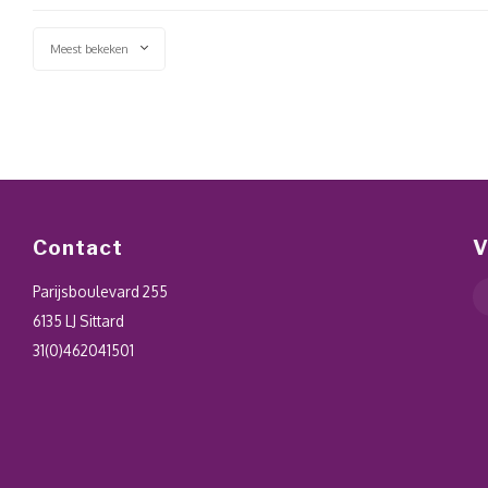
Meest bekeken
Contact
V
Parijsboulevard 255
6135 LJ Sittard
31(0)462041501