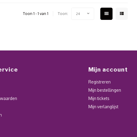
Toon 1 - 1 van 1
Toon:
24
ervice
Mijn account
Registreren
Mijn bestellingen
rwaarden
Mijn tickets
Mijn verlanglijst
n