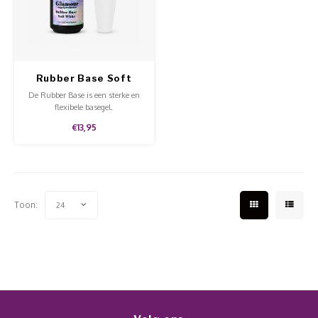
Werkmaterialen
Poke 
Teens
Pigme
Celst
Start
Steril
Broke
Presen
Rubber Base Soft
MSDS
Crysta
Dappe
White
De Rubber Base is een sterke en
flexibele basegel.
Nailar
Verpa
€13,95
3D Nai
Gel O
Stripi
Diver
Toon:
24
3D Si