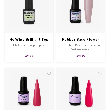
Werkmaterialen
Poke 
Teens
Pigme
Celst
Start
Steril
Broke
Presen
MSDS
Crysta
Dappe
No Wipe Brilliant Top
Rubber Base Flower
Nailar
Verpa
Child
HEMA-vrije no wipe topcoat.
De Rubber Base is een sterke en
flexibele basegel.
3D Nai
Gel O
€9,95
€13,95
Stripi
Diver
3D Si