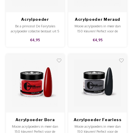
Acrylpoeder
Acrylpoeder Meraud
Fairytales Fiona
Be a princess! De Fairytales
Mooie acrylpoeders in meer dan
acrylpoeder collectie bestaat uit 5
150 kleuren! Perfect voor de
mooie glitterkleuren voor de
hobbyist of voor professioneel
€4,95
€4,95
prinsessen onder ons.
gebruik in de salon. Goede
kwaliteit, mooie prijs en te
gebruiken op de natuurlijke nagel
en tips.
Acrylpoeder Bora
Acrylpoeder Fearless
Bora
Mooie acrylpoeders in meer dan
Mooie acrylpoeders in meer dan
150 kleuren! Perfect voor de
150 kleuren! Perfect voor de