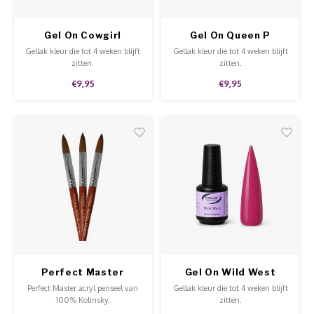
Gel On Cowgirl
Gel On Queen P
Gellak kleur die tot 4 weken blijft
Gellak kleur die tot 4 weken blijft
zitten.
zitten.
€9,95
€9,95
Perfect Master
Gel On Wild West
Penseel Kolinsky NR
Perfect Master acryl penseel van
Gellak kleur die tot 4 weken blijft
22
100% Kolinsky.
zitten.