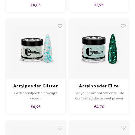
een nagelbedverlenging. De
deze transparant is geworden
€4,85
€3,95
coverpoeder geeft een goede
voordat je de folie aanbrengt.
dekking en een snelle droogtijd.
Acrylpoeder Glitter
Acrylpoeder Elite
Adore Me
Glam Drastic
Glitter acrylpoeder in vrolijke
Get your glam on! Met onze Elite
kleuren.
Glam acrylcollectie weet je zeker
dat je nagels stralen. Verkrijgbaar
€4,95
€4,70
in potjes van 5 en 15 gram en
met extra veel glitter.