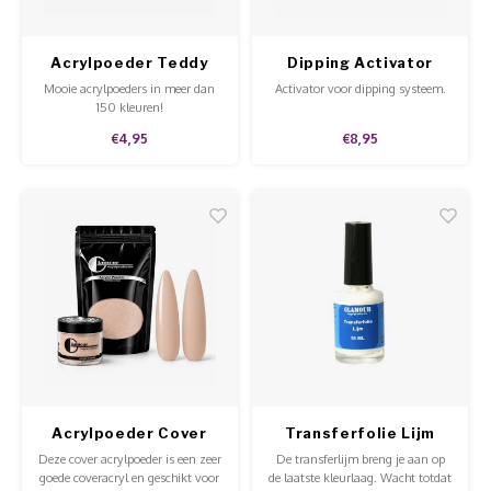
Acrylpoeder Teddy
Dipping Activator
Bear
Mooie acrylpoeders in meer dan
Activator voor dipping systeem.
150 kleuren!
€4,95
€8,95
Acrylpoeder Cover
Transferfolie Lijm
Natural Beige
Deze cover acrylpoeder is een zeer
De transferlijm breng je aan op
goede coveracryl en geschikt voor
de laatste kleurlaag. Wacht totdat