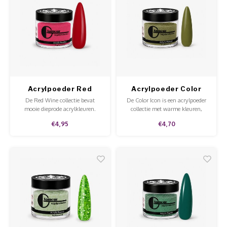
Acrylpoeder Red
Acrylpoeder Color
Wine Malbee
Icon Chartreuse
De Red Wine collectie bevat
De Color Icon is een acrylpoeder
mooie dieprode acrylkleuren.
collectie met warme kleuren,
Deze acrylpoeders zijn van zeer
perfect voor de herfst en winter.
€4,95
€4,70
hoge kwaliteit en een must voor
in je collectie!