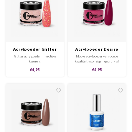
Acrylpoeder Glitter
Acrylpoeder Desire
Bed of Flowers
Glitter acrylpoeder in vrolijke
Mooie acrylpoeder van goede
kleuren.
kwaliteit voor eigen gebruik of
voor in de salon.
€4,95
€4,95