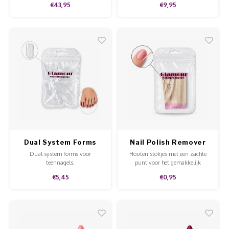
€43,95
€9,95
Dual System Forms
Nail Polish Remover
Toes
Sticks 20pcs
Dual system forms voor
Houten stokjes met een zachte
teennagels.
punt voor het gemakkelijk
verwijderen van lak rondom de
€5,45
€0,95
nagels.