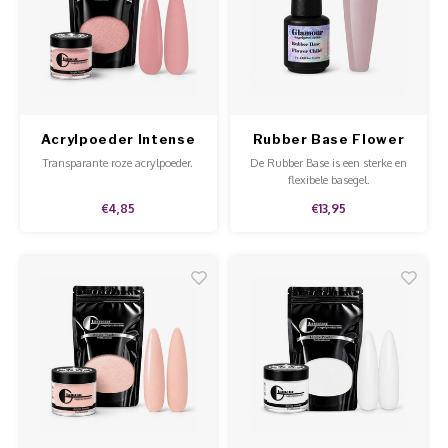
Werkmaterialen
Poke 
Teens
Pigme
Celst
Start
Steril
Broke
Presen
MSDS
Crysta
Dappe
Acrylpoeder Intense
Rubber Base Flower
Pink
Child
Nailar
Transparante roze acrylpoeder.
De Rubber Base is een sterke en
Verpa
flexibele basegel.
€4,85
€13,95
3D Nai
Gel O
Stripi
Diver
3D Si