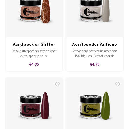
Acrylpoeder Glitter
Acrylpoeder Antique
Me & You
Grey
Deze glitterpoeders zorgen voor
Mooie acrylpoeders in meer dan
extra sparkly nails!
150 kleuren! Perfect voor de
hobbyist of voor professioneel
€4,95
€4,95
gebruik in de salon. Goede
kwaliteit, mooie prijs en te
gebruiken op de natuurlijke nagel
en tips.