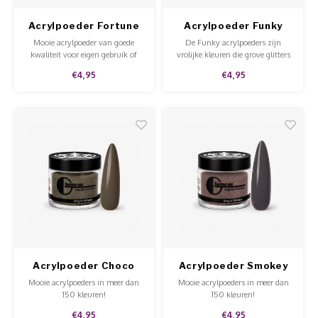
Acrylpoeder Fortune
Acrylpoeder Funky
Opera
Mooie acrylpoeder van goede
De Funky acrylpoeders zijn
kwaliteit voor eigen gebruik of
vrolijke kleuren die grove glitters
voor in de salon.
bevatten. Deze acryls zijn
€4,95
€4,95
verkrijgbaar in 5 en 15 gram.
Acrylpoeder Choco
Acrylpoeder Smokey
CoCo
Storm
Mooie acrylpoeders in meer dan
Mooie acrylpoeders in meer dan
150 kleuren!
150 kleuren!
€4,95
€4,95