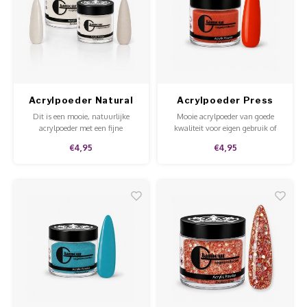
Acrylpoeder Natural
Acrylpoeder Press
Shimmer
Play
Dit is een mooie, natuurlijke
Mooie acrylpoeder van goede
acrylpoeder met een fijne
kwaliteit voor eigen gebruik of
shimmer erin verwerkt. Makkelijk
voor in de salon.
€4,95
€4,95
aan te brengen op de nagels en
kan op tips en sjablonen.