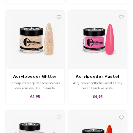
worden.
Acrylpoeder Glitter
Acrylpoeder Pastel
Show Off
Candy Bubblegum
Onwijs mooie glitter acrylpoeders
Acrylpoeder collectie Pastel Candy
die gemakkelijk zijn aan te
bevat 7 vrolijke pastel
brengen met onze acrylvloeistof.
acrylkleuren. Deze acryls zijn
€4,95
€4,95
Deze glitterpoeders zorgen voor
van hoge kwaliteit en
extra sparkly nails!
verkrijgbaar in potjes van 5 en 15
gram.