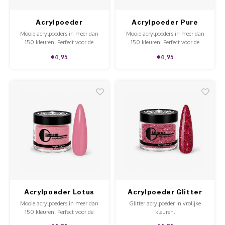
Acrylpoeder
Acrylpoeder Pure
Bulgarian Rose
Green
Mooie acrylpoeders in meer dan
Mooie acrylpoeders in meer dan
150 kleuren! Perfect voor de
150 kleuren! Perfect voor de
hobbyist of voor professioneel
hobbyist of voor professioneel
€4,95
€4,95
gebruik in de salon. Goede
gebruik in de salon. Goede
kwaliteit, mooie prijs en te
kwaliteit, mooie prijs en te
gebruiken op de natuurlijke nagel
gebruiken op de natuurlijke nagel
en tips.
en tips.
Acrylpoeder Lotus
Acrylpoeder Glitter
Glamified
Mooie acrylpoeders in meer dan
Glitter acrylpoeder in vrolijke
150 kleuren! Perfect voor de
kleuren.
hobbyist of voor professioneel