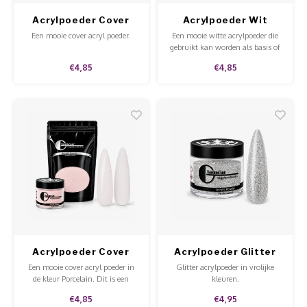
Acrylpoeder Cover
Acrylpoeder Wit
Dark Rose
Een mooie cover acryl poeder.
Een mooie witte acrylpoeder die
gebruikt kan worden als basis of
voor een babyboom. Te gebruiken
€4,85
€4,85
in combinatie met onze acryl
vloeistof.
Acrylpoeder Cover
Acrylpoeder Glitter
Porcelain
Silver Goddess
Een mooie cover acryl poeder in
Glitter acrylpoeder in vrolijke
de kleur Porcelain. Dit is een
kleuren.
mooie natuurlijke kleur die ook
€4,85
€4,95
met een babyboom gebruikt kan