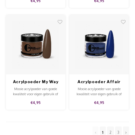
€4,95
€4,95
gebruik in de salon. Goede
kwaliteit, mooie prijs en te
gebruiken op de natuurlijke nagel
en tips.
Acrylpoeder My Way
Acrylpoeder Affair
Mooie acrylpoeder van goede
Mooie acrylpoeder van goede
kwaliteit voor eigen gebruik of
kwaliteit voor eigen gebruik of
voor in de salon.
voor in de salon.
€4,95
€4,95
1
2
3