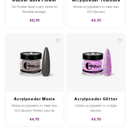
Child
De Rubber Base is een sterke en
Mooie acrylpoeders in meer dan
flexibele basegel.
150 kleuren!
€13,95
€4,95
Acrylpoeder Moxie
Acrylpoeder Glitter
Candy Coated
Mooie acrylpoeders in meer dan
Glitter acrylpoeder in vrolijke
Pleasure
150 kleuren! Perfect voor de
kleuren.
hobbyist of voor professioneel
€4,95
€4,95
gebruik in de salon. Goede
kwaliteit, mooie prijs en te
gebruiken op de natuurlijke nagel