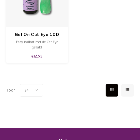
Werkmaterialen
Poke 
Teens
Pigme
Celst
Start
Steril
Broke
Presen
Gel On Cat Eye 10D
MSDS
Crysta
Dappe
Prismatic Fearless
Easy nailart met de Cat Eye
gellak!
Nailar
Verpa
€12,95
3D Nai
Gel O
Stripi
Diver
Toon:
24
3D Si