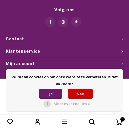
Werkmaterialen
Poke 
Teens
Pigme
Celst
Volg ons
Start
Steril
Broke
Presen
MSDS
Crysta
Dappe
Contact
Nailar
Verpa
Klantenservice
3D Nai
Mijn account
Gel O
Stripi
Wij slaan cookies op om onze website te verbeteren. Is dat
Diver
akkoord?
3D Si
Ja
Nee
© Copyright 2026 Glamournagelproducten - Theme by
Shopmonkey
Meer over cookies »
0
Vergelijk producten
0