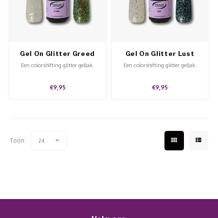
Werkmaterialen
Poke 
Teens
Pigme
Celst
Start
Steril
Broke
Presen
Gel On Glitter Greed
Gel On Glitter Lust
MSDS
Crysta
Dappe
Een colorshifting glitter gellak.
Een colorshifting glitter gellak.
Nailar
Verpa
€9,95
€9,95
3D Nai
Gel O
Stripi
Diver
Toon:
24
3D Si