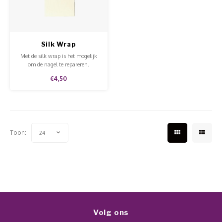
Werkmaterialen
Poke 
Teens
Pigme
Celst
Start
Steril
Broke
Presen
Silk Wrap
MSDS
Crysta
Met de silk wrap is het mogelijk
Dappe
om de nagel te repareren.
€4,50
Nailar
Verpa
3D Nai
Gel O
Stripi
Toon:
24
Diver
3D Si
Volg ons