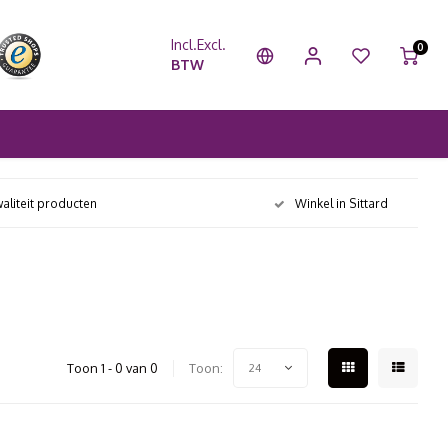
Incl.
Excl.
0
BTW
aliteit producten
Winkel in Sittard
Toon 1 - 0 van 0
Toon:
24