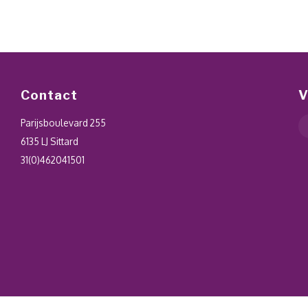
Contact
V
Parijsboulevard 255
6135 LJ Sittard
31(0)462041501