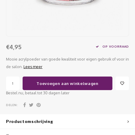
Werkmaterialen
Poke 
Teens
Pigme
Celst
Start
Steril
Broke
Presen
MSDS
Crysta
Dappe
€4,95
OP VOORRAAD
Nailar
Verpa
Mooie acrylpoeder van goede kwaliteit voor eigen gebruik of voor in
3D Nai
de salon.
Lees meer
Gel O
Stripi
Diver
Toevoegen aan winkelwagen
3D Si
Bestel nu, betaal tot 30 dagen later
DELEN:
Productomschrijving