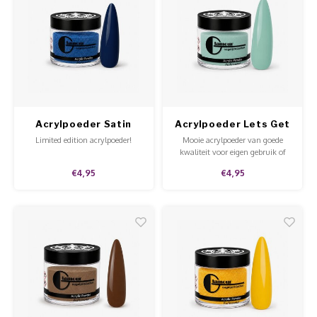
Acrylpoeder Satin
Acrylpoeder Lets Get
Lover
Minty
Limited edition acrylpoeder!
Mooie acrylpoeder van goede
kwaliteit voor eigen gebruik of
voor in de salon.
€4,95
€4,95