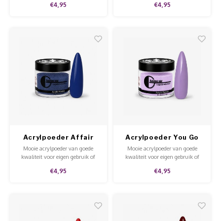
€4,95
€4,95
Beschikbaar in diverse kleuren en
super vrolijk!
Acrylpoeder Affair
Acrylpoeder You Go
Girl
Mooie acrylpoeder van goede
Mooie acrylpoeder van goede
kwaliteit voor eigen gebruik of
kwaliteit voor eigen gebruik of
voor in de salon.
voor in de salon.
€4,95
€4,95