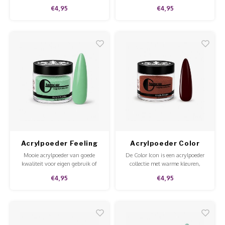
€4,95
€4,95
Acrylpoeder Feeling
Acrylpoeder Color
Fruity
Icon Passionata
Mooie acrylpoeder van goede
De Color Icon is een acrylpoeder
kwaliteit voor eigen gebruik of
collectie met warme kleuren,
voor in de salon.
perfect voor de herfst en winter.
€4,95
€4,95