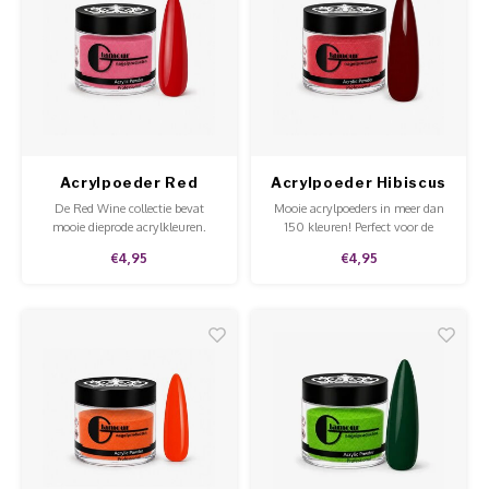
Acrylpoeder Red
Acrylpoeder Hibiscus
Wine Shiraz
De Red Wine collectie bevat
Mooie acrylpoeders in meer dan
mooie dieprode acrylkleuren.
150 kleuren! Perfect voor de
hobbyist of voor professioneel
€4,95
€4,95
gebruik in de salon. Goede
kwaliteit, mooie prijs en te
gebruiken op de natuurlijke nagel
en tips.