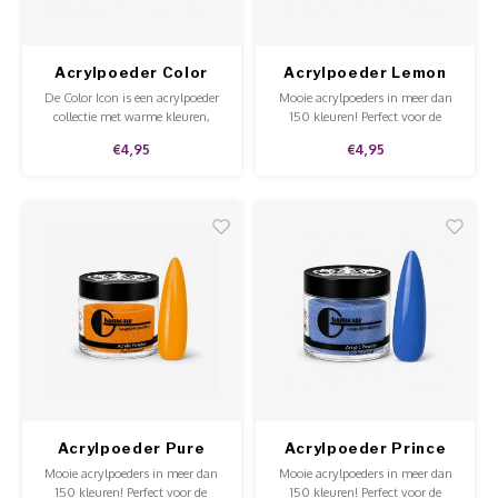
Acrylpoeder Color
Acrylpoeder Lemon
Icon Warm Sweater
De Color Icon is een acrylpoeder
Mooie acrylpoeders in meer dan
collectie met warme kleuren,
150 kleuren! Perfect voor de
perfect voor de herfst en winter.
hobbyist of voor professioneel
€4,95
€4,95
gebruik in de salon. Goede
kwaliteit, mooie prijs en te
gebruiken op de natuurlijke nagel
en tips.
Acrylpoeder Pure
Acrylpoeder Prince
Yellow
Charming
Mooie acrylpoeders in meer dan
Mooie acrylpoeders in meer dan
150 kleuren! Perfect voor de
150 kleuren! Perfect voor de