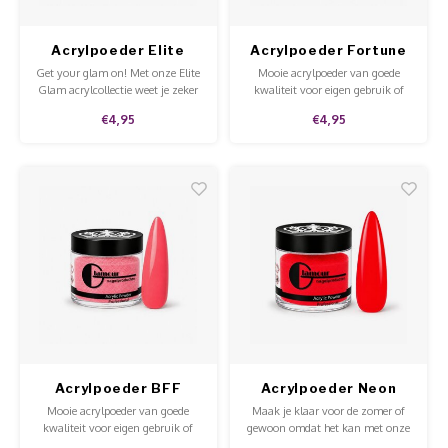
Acrylpoeder Elite
Acrylpoeder Fortune
Glam Too Hot To
Get your glam on! Met onze Elite
Mooie acrylpoeder van goede
Handle
Glam acrylcollectie weet je zeker
kwaliteit voor eigen gebruik of
dat je nagels stralen. Verkrijgbaar
voor in de salon.
€4,95
€4,95
in potjes van 5 en 15 gram en
met extra veel glitter.
Acrylpoeder BFF
Acrylpoeder Neon
Bright Pink Orange
Mooie acrylpoeder van goede
Maak je klaar voor de zomer of
kwaliteit voor eigen gebruik of
gewoon omdat het kan met onze
voor in de salon.
neon bright acrylpoeders!