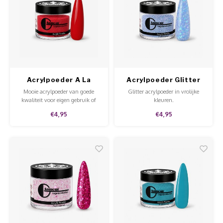
Werkmaterialen
Poke 
Teens
Pigme
Celst
Start
Steril
Broke
Presen
MSDS
Crysta
Dappe
Acrylpoeder A La
Acrylpoeder Glitter
Nailar
Verpa
Mode
Nice Ice
Mooie acrylpoeder van goede
Glitter acrylpoeder in vrolijke
kwaliteit voor eigen gebruik of
kleuren.
3D Nai
voor in de salon.
Gel O
€4,95
€4,95
Stripi
Diver
3D Si