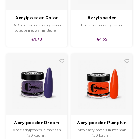
Acrylpoeder Color
Acrylpoeder
Icon Clementine Pop
Cosmopolitan
De Color Icon is een acrylpoeder
Limited edition acrylpoeder!
collectie met warme kleuren,
perfect voor de herfst en winter.
€4,70
€4,95
Acrylpoeder Dream
Acrylpoeder Pumpkin
Time
Pie
Mooie acrylpoeders in meer dan
Mooie acrylpoeders in meer dan
150 kleuren!
150 kleuren!