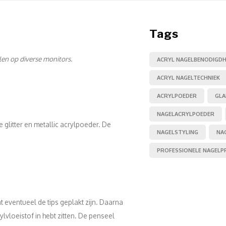
Tags
llen op diverse monitors.
ACRYL NAGELBENODIGD
ACRYL NAGELTECHNIEK
ACRYLPOEDER
GL
NAGELACRYLPOEDER
glitter en metallic acrylpoeder. De
NAGELSTYLING
NA
PROFESSIONELE NAGEL
t eventueel de tips geplakt zijn. Daarna
lvloeistof in hebt zitten. De penseel