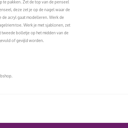
op te pakken. Zet de top van de penseel
 penseel, deze zet je op de nagel waar de
je de acryl gaat modelleren. Werk de
agelriem toe. Werk je met sjablonen, zet
et tweede bolletje op het midden van de
gevuld of gevijld worden.
ebshop.