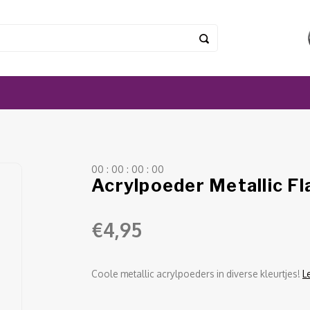
0
0
:
0
0
:
0
0
:
0
0
Acrylpoeder Metallic F
€4,95
Coole metallic acrylpoeders in diverse kleurtjes!
L