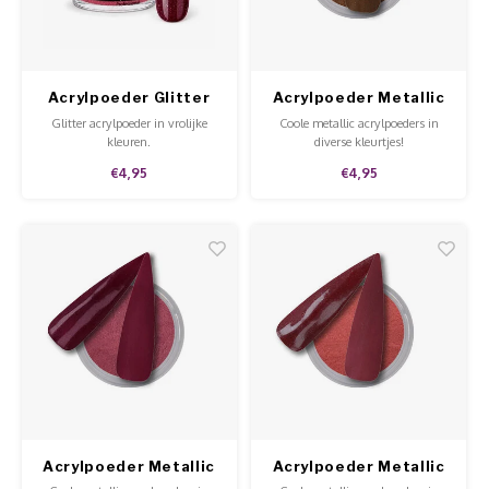
Werkmaterialen
Poke 
Teens
Pigme
Celst
Start
Steril
Broke
Presen
Acrylpoeder Glitter
Acrylpoeder Metallic
Cougar Attack
Macchiato
MSDS
Crysta
Glitter acrylpoeder in vrolijke
Coole metallic acrylpoeders in
Dappe
kleuren.
diverse kleurtjes!
€4,95
€4,95
Nailar
Verpa
3D Nai
Gel O
Stripi
Diver
3D Si
Acrylpoeder Metallic
Acrylpoeder Metallic
Side Chick
Get A Room