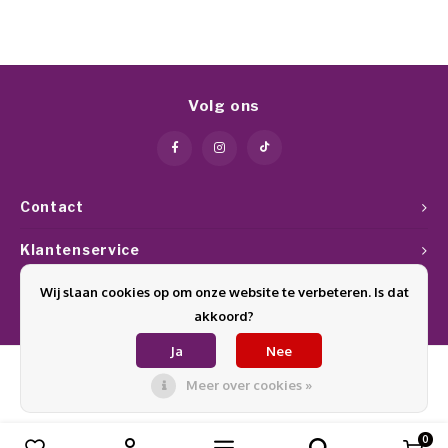
Volg ons
Contact
Klantenservice
Wij slaan cookies op om onze website te verbeteren. Is dat
Mijn account
akkoord?
Ja
Nee
Meer over cookies »
© Copyright 2026 Glamournagelproducten - Theme by
Shopmonkey
0
Vergelijk producten
0