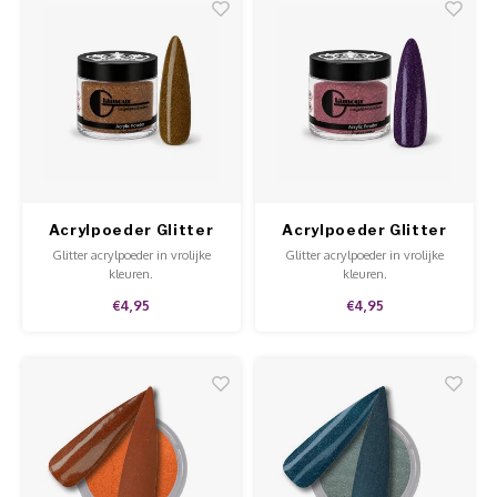
Acrylpoeder Glitter
Acrylpoeder Glitter
Frappuccino
Just Fake It
Glitter acrylpoeder in vrolijke
Glitter acrylpoeder in vrolijke
kleuren.
kleuren.
€4,95
€4,95