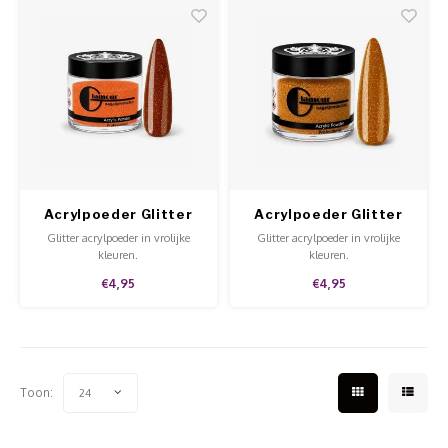
Acrylpoeder Glitter
Acrylpoeder Glitter
Central Parka
Thanks A Latte
Glitter acrylpoeder in vrolijke
Glitter acrylpoeder in vrolijke
kleuren.
kleuren.
€4,95
€4,95
Toon:
24