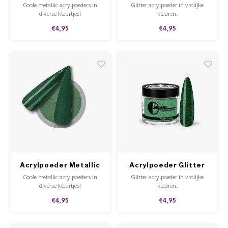
Gingerbread
Second Base
Coole metallic acrylpoeders in
Glitter acrylpoeder in vrolijke
diverse kleurtjes!
kleuren.
€4,95
€4,95
Acrylpoeder Metallic
Acrylpoeder Glitter
Celtic Beauty
Emerald Jungle
Coole metallic acrylpoeders in
Glitter acrylpoeder in vrolijke
diverse kleurtjes!
kleuren.
€4,95
€4,95