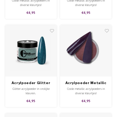
Coole metallic acrylpoeders in
Coole metallic acrylpoeders in
diverse kleurtjes!
diverse kleurtjes!
€4,95
€4,95
Acrylpoeder Glitter
Acrylpoeder Metallic
Kiss My Sass
Filthy Rich
Glitter acrylpoeder in vrolijke
Coole metallic acrylpoeders in
kleuren.
diverse kleurtjes!
€4,95
€4,95