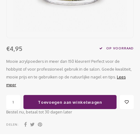
Werkmaterialen
Poke 
Teens
Pigme
Celst
Start
Steril
Broke
Presen
MSDS
Crysta
Dappe
€4,95
OP VOORRAAD
Nailar
Verpa
Mooie acrylpoeders in meer dan 150 kleuren! Perfect voor de
3D Nai
hobbyist of voor professioneel gebruik in de salon. Goede kwaliteit,
Gel O
mooie prijs en te gebruiken op de natuurlijke nagel en tips.
Lees
Stripi
meer
Diver
3D Si
Toevoegen aan winkelwagen
Bestel nu, betaal tot 30 dagen later
DELEN: