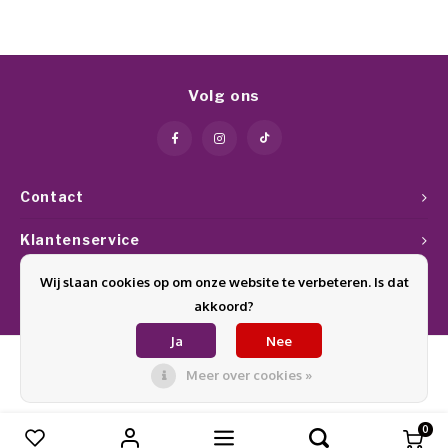
Volg ons
Contact
Klantenservice
Wij slaan cookies op om onze website te verbeteren. Is dat
Mijn account
akkoord?
Ja
Nee
Meer over cookies »
© Copyright 2026 Glamournagelproducten - Theme by
Shopmonkey
0
Vergelijk producten
0