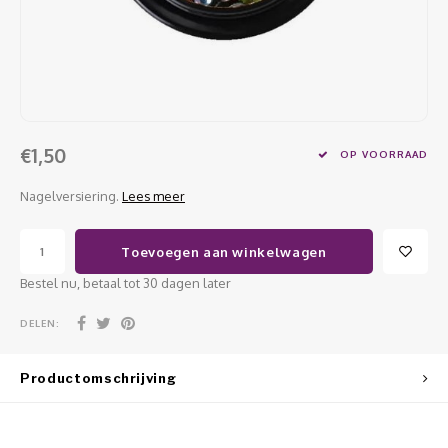
Werkmaterialen
Poke 
Teens
Pigme
Celst
Start
Steril
Broke
Presen
MSDS
Crysta
Dappe
€1,50
OP VOORRAAD
Nailar
Verpa
Nagelversiering.
Lees meer
3D Nai
Gel O
Toevoegen aan winkelwagen
Stripi
Diver
Bestel nu, betaal tot 30 dagen later
3D Si
DELEN:
Productomschrijving