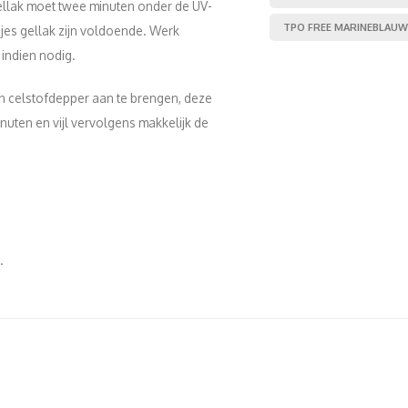
 Gellak moet twee minuten onder de UV-
TPO FREE MARINEBLAUW
es gellak zijn voldoende. Werk
 indien nodig.
n celstofdepper aan te brengen, deze
nuten en vijl vervolgens makkelijk de
p.