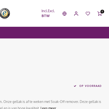
Incl.
Excl.
0
BTW
OP VOORRAAD
ten. Onze gellak is af te weken met Soak-Off remover. Deze gellak is
el en is van hoge kwaliteit.
Lees meer