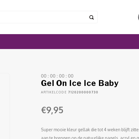
0
0
:
0
0
:
0
0
:
0
0
Gel On Ice Ice Baby
ARTIKELCODE
7120200000730
€9,95
Super mooie kleur gellak die tot 4 weken blijft zit
aan te brengen op de natuurlijke nagels, acryl en g