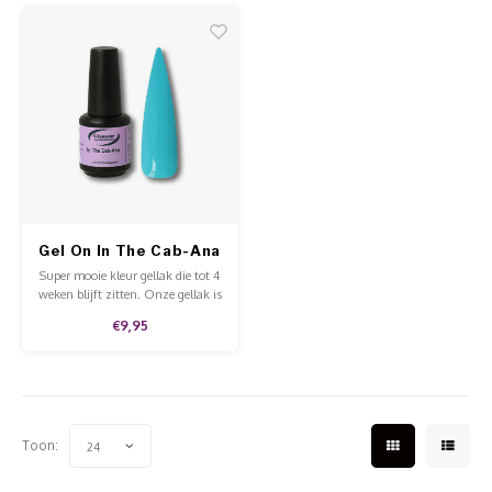
kwaliteit.
kwaliteit.
Gel On In The Cab-Ana
Super mooie kleur gellak die tot 4
weken blijft zitten. Onze gellak is
af te weken met Soak-Off
€9,95
remover. Deze gellak is aan te
brengen op de natuurlijke nagels,
acryl en gel en is van hoge
kwaliteit.
Toon:
24