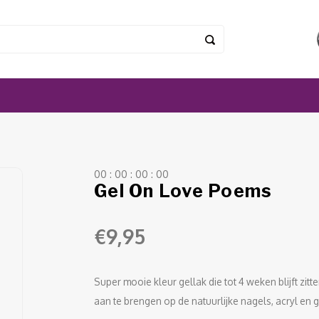
0
0
:
0
0
:
0
0
:
0
0
Gel On Love Poems
€9,95
Super mooie kleur gellak die tot 4 weken blijft zit
aan te brengen op de natuurlijke nagels, acryl en g