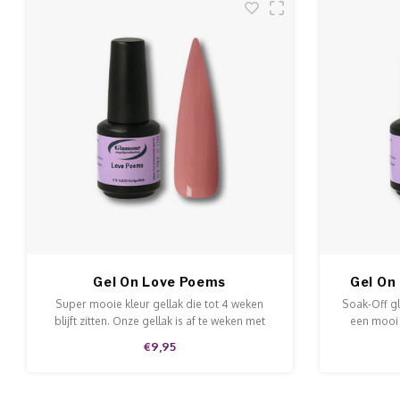
Gel On Love Poems
Gel On 
Super mooie kleur gellak die tot 4 weken
Soak-Off gl
blijft zitten. Onze gellak is af te weken met
een mooi p
Soak-Off remover. Deze gellak is aan te
zitten en i
€9,95
brengen op de natuurlijke nagels, acryl en
Off remove
gel en is van hoge kwaliteit.
voor alle 