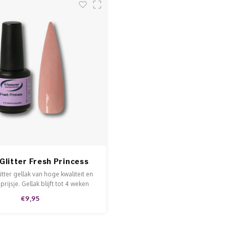
Glitter Fresh Princess
itter gellak van hoge kwaliteit en
rijsje. Gellak blijft tot 4 weken
s makkelijk af te weken met Soak-
€9,95
r. Onze glitter gelpolish is leuk
nagels of voor een accentnagel.