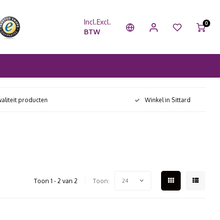
Incl.
Excl.
0
BTW
aliteit producten
Winkel in Sittard
Toon 1 - 2 van 2
Toon:
24