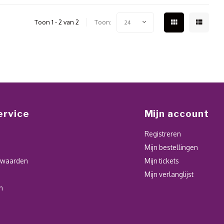
Toon 1 - 2 van 2
Toon:
24
ervice
Mijn account
Registreren
Mijn bestellingen
rwaarden
Mijn tickets
Mijn verlanglijst
n