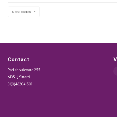
Meest bekeken
Contact
V
Parijsboulevard 255
6135 LJ Sittard
31(0)462041501