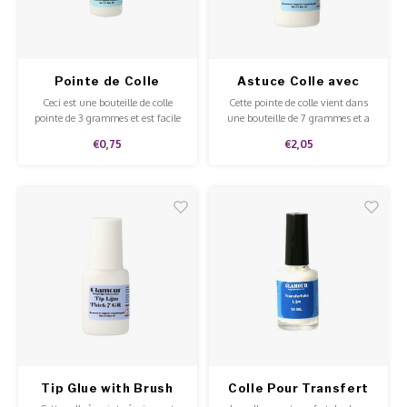
Armst
Poke 
Overi
Pigme
Outils pour les Ongles
Celst
Starte
Steril
Broke
Pointe de Colle
Astuce Colle avec
Presen
Pinceau
MSDS
Ceci est une bouteille de colle
Cette pointe de colle vient dans
Crysta
pointe de 3 grammes et est facile
une bouteille de 7 grammes et a
à appliquer à la pointe.
un petit pinceau pratique.
Dappe
€0,75
€2,05
Nailar
Verpa
3D Nai
Gel O
Diver
Diver
3D Si
Tip Glue with Brush
Colle Pour Transfert
Thick
d'Ongles