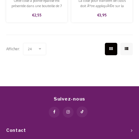
Cette colle à pointe épaisse est
La colle pour transfert de clous
présentée dans une bouteille de 7
doit Ãªtre appliquÃ©e sur la
grammes et possède une petite
derniÃ¨re couche de couleur.
€2,55
€3,95
brosse pratique.
Attendez que la colle devienne
transparente avant d'appliquer la
feuille.
Afficher:
24
Suivez-nous
Contact