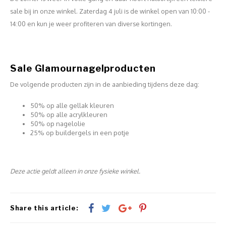
Work Materials
Poke 
Overi
sale bij in onze winkel. Zaterdag 4 juli is de winkel open van 10:00 -
Pigme
Celst
14:00 en kun je weer profiteren van diverse kortingen.
Starte
Steril
Broke
Presen
MSDS
Crysta
Dappe
Sale Glamournagelproducten
De volgende producten zijn in de aanbieding tijdens deze dag:
Nailar
Verpa
50% op alle gellak kleuren
3D Nai
Gel O
50% op alle acrylkleuren
50% op nagelolie
25% op buildergels in een potje
Diver
Diver
3D Si
Deze actie geldt alleen in onze fysieke winkel.
Share this article: