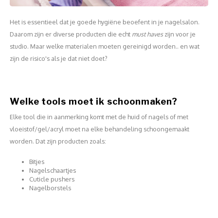
Work Materials
Poke 
Overi
Pigme
Celst
Het is essentieel dat je goede hygiëne beoefent in je nagelsalon.
Starte
Steril
Daarom zijn er diverse producten die echt
must haves
zijn voor je
Broke
Presen
studio. Maar welke materialen moeten gereinigd worden.. en wat
MSDS
zijn de risico's als je dat niet doet?
Crysta
Dappe
Nailar
Verpa
Welke tools moet ik schoonmaken?
3D Nai
Gel O
Elke tool die in aanmerking komt met de huid of nagels of met
vloeistof/gel/acryl moet na elke behandeling schoongemaakt
Diver
Diver
worden. Dat zijn producten zoals:
3D Si
Bitjes
Nagelschaartjes
Cuticle pushers
Nagelborstels